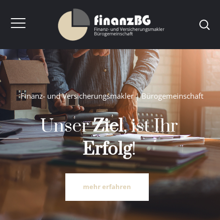
F
i
n
a
n
z
-
u
n
d
V
e
r
s
i
c
h
e
r
u
n
g
s
m
a
k
l
e
r
|
B
ü
r
o
g
e
m
e
i
n
s
c
h
a
f
t
Unser
Ziel
, ist Ihr
Erfolg
!
mehr erfahren